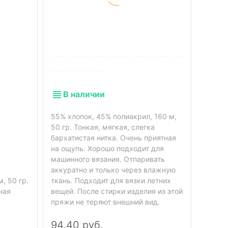
В наличии
55% хлопок, 45% полиакрил, 160 м,
50 гр. Тонкая, мягкая, слегка
бархатистая нитка. Очень приятная
В 
на ощупь. Хорошо подходит для
машинного вязания. Отпаривать
аккуратно и только через влажную
100% а
, 50 гр.
ткань. Подходит для вязки летних
не вы
ная
вещей. После стирки изделия из этой
подход
пряжи не теряют внешний вид.
детей.
94,40 руб.
64,3