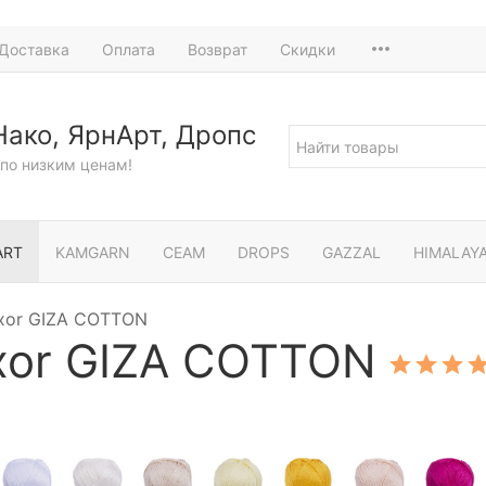
Доставка
Оплата
Возврат
Скидки
Нако, ЯрнАрт, Дропс
по низким ценам!
ART
KAMGARN
СЕАМ
DROPS
GAZZAL
HIMALAY
uxor GIZA COTTON
xor GIZA COTTON