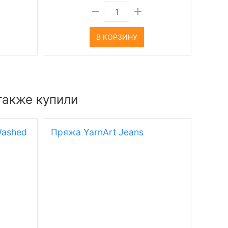
В КОРЗИНУ
также купили
Washed
Пряжа YarnArt Jeans
Пряж