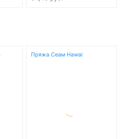
o
Пряжа Сеам Hawai
Пряжа