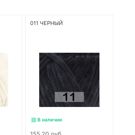
011 ЧЕРНЫЙ
014 
В наличии
В 
155,20 руб.
155,