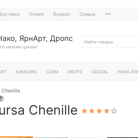
Доставка
Оплата
Возврат
Скидки
Нако, ЯрнАрт, Дропс
по низким ценам!
ART
KAMGARN
СЕАМ
DROPS
GAZZAL
HIMALAY
Chenille
rsa Chenille