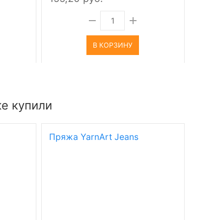
В КОРЗИНУ
же купили
Пряжа YarnArt Jeans
Пряж