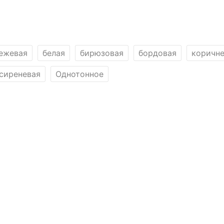
ежевая
белая
бирюзовая
бордовая
коричн
сиреневая
Однотонное