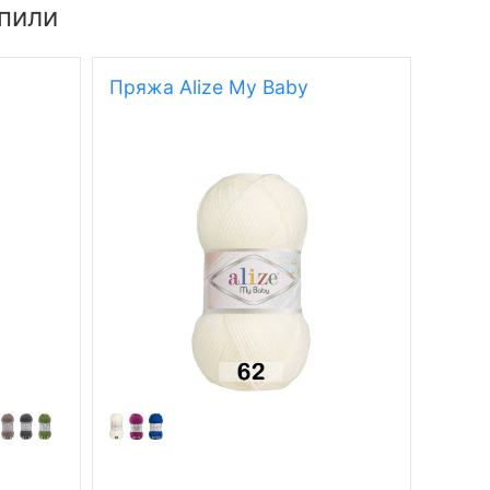
упили
Пряжа Alize My Baby
Пряж