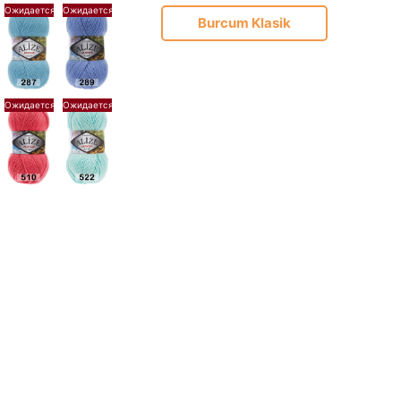
Burcum Klasik
Burcum Batik