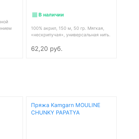
В 
В наличии
нной
100% п
лением
100% акрил, 150 м, 50 гр. Мягкая,
Однот
«нескрипучая», универсальная нить.
Мягкая
62,20 руб.
129,
Пряжа Kamgarn MOULINE
Пряж
CHUNKY PAPATYA
PAPA