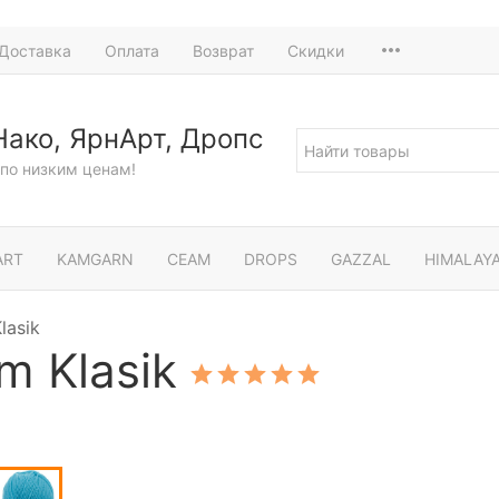
Доставка
Оплата
Возврат
Скидки
Нако, ЯрнАрт, Дропс
по низким ценам!
ART
KAMGARN
СЕАМ
DROPS
GAZZAL
HIMALAY
lasik
m Klasik