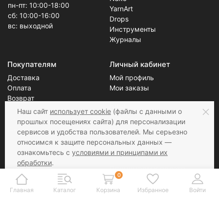
пн-пт: 10:00-18:00
YarnArt
сб: 10:00-16:00
Drops
вс: выходной
Инструменты
Журналы
Покупателям
Личный кабинет
Доставка
Мой профиль
Оплата
Мои заказы
Возврат
Блог
О нас
Наш сайт
использует cookie
(файлы с данными о
Скидки
Новости
прошлых посещениях сайта) для персонализации
Контакты
Статьи
сервисов и удобства пользователей. Мы серьезно
относимся к защите персональных данных —
ознакомьтесь с
условиями и принципами их
обработки
.
Соцсети
Принимаем к оплате
Вы можете запретить сохранение cookie в
0
настройках своего браузера.
Главная
Каталог
Корзина
Избранное
Войти