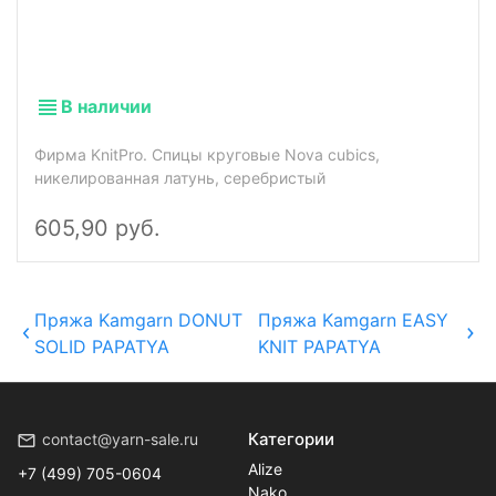
В наличии
Фирма KnitPro. Спицы круговые Nova cubics,
никелированная латунь, серебристый
605,90 руб.
Пряжа Kamgarn DONUT
Пряжа Kamgarn EASY
SOLID PAPATYA
KNIT PAPATYA
Категории
contact@yarn-sale.ru
Alize
+7 (499) 705-0604
Nako