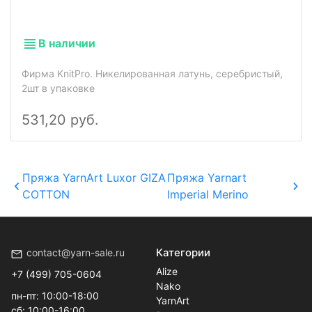
В наличии
Фирма KnitPro. Никелированная латунь, серебристый,
2шт в упаковке
531,20 руб.
Пряжа YarnArt Luxor GIZA
Пряжа Yarnart
COTTON
Imperial Merino
Категории
contact@yarn-sale.ru
Alize
+7 (499) 705-0604
Nako
пн-пт: 10:00-18:00
YarnArt
сб: 10:00-16:00