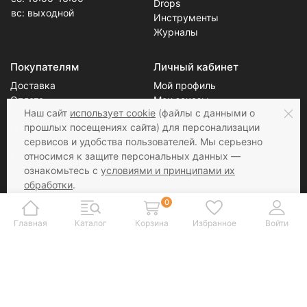
Drops
вс: выходной
Инструменты
Журналы
Покупателям
Личный кабинет
Доставка
Мой профиль
Оплата
Мои заказы
Наш сайт
использует cookie
(файлы с данными о
Возврат
Блог
прошлых посещениях сайта) для персонализации
О нас
сервисов и удобства пользователей. Мы серьезно
Скидки
Новости
относимся к защите персональных данных —
Контакты
Статьи
ознакомьтесь с
условиями и принципами их
обработки
.
Вы можете запретить сохранение cookie в
0
Соцсети
Принимаем к оплате
настройках своего браузера.
Главная
Каталог
Корзина
Избранное
Войти