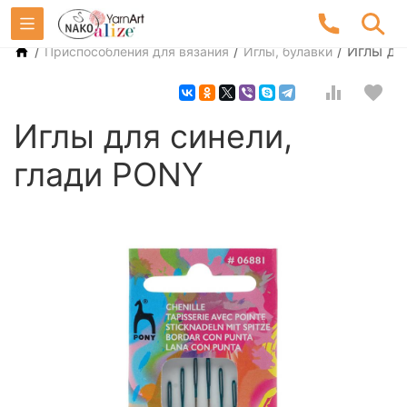
/
/
/
Иглы дл
Приспособления для вязания
Иглы, булавки
Иглы для синели,
глади PONY