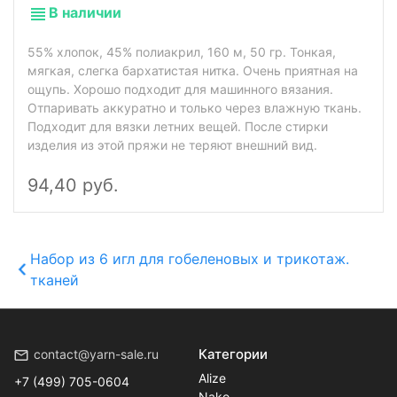
В наличии
55% хлопок, 45% полиакрил, 160 м, 50 гр. Тонкая,
мягкая, слегка бархатистая нитка. Очень приятная на
ощупь. Хорошо подходит для машинного вязания.
Отпаривать аккуратно и только через влажную ткань.
Подходит для вязки летних вещей. После стирки
изделия из этой пряжи не теряют внешний вид.
94,40 руб.
Набор из 6 игл для гобеленовых и трикотаж.
тканей
Категории
contact@yarn-sale.ru
Alize
+7 (499) 705-0604
Nako