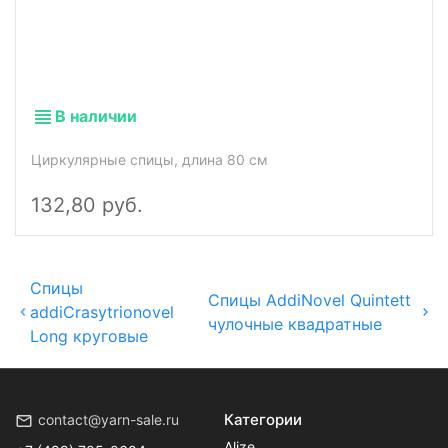
В наличии
Циркулярные спицы, длина 80 см
132,80 руб.
Спицы
Спицы АddiNovel Quintett
addiCrasytrionovel
чулочные квадратные
Long круговые
Категории
contact@yarn-sale.ru
Alize