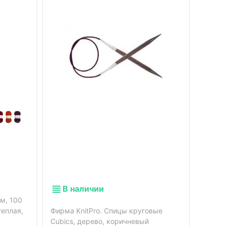
В наличии
В 
м, 100
теплая,
Фирма KnitPro. Спицы круговые
20% ше
Cubics, дерево, коричневый
гр.