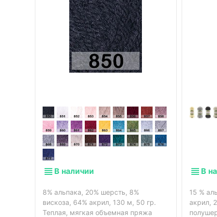
В наличии
В н
8% альпака, 20% шерсть, 8%
15 % ал
вискоза, 64% акрил, 130 м, 50 гр.
акрил, 
Теплая, мягкая объемная пряжа
полушер