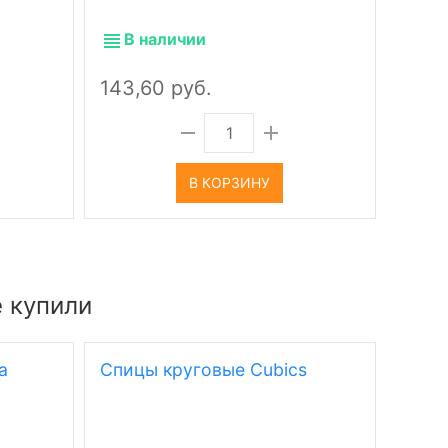
В наличии
В 
143,60 руб.
143,
В КОРЗИНУ
е купили
a
Спицы круговые Cubics
Пряж