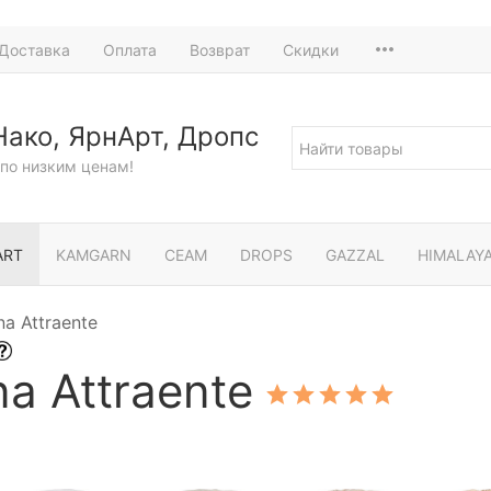
Доставка
Оплата
Возврат
Скидки
Нако, ЯрнАрт, Дропс
по низким ценам!
ART
KAMGARN
СЕАМ
DROPS
GAZZAL
HIMALAY
a Attraente
a Attraente