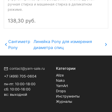
ручная стирка и машинная стирка в деликатном
режиме.
138,30 руб.
Сантиметр
Линейка Pony для измерения
Pony
диаметра спиц
Категории
contact@yarn-sale.ru
Alize
+7 (499) 705-0604
Nako
пн-пт: 10:00-18:00
YarnArt
сб: 10:00-16:00
Drops
вс: выходной
Инструменты
Журналы