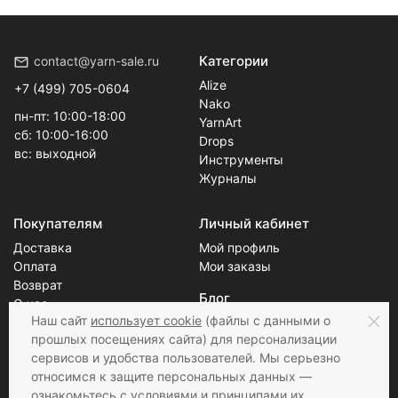
Категории
contact@yarn-sale.ru
Alize
+7 (499) 705-0604
Nako
пн-пт: 10:00-18:00
YarnArt
сб: 10:00-16:00
Drops
вс: выходной
Инструменты
Журналы
Покупателям
Личный кабинет
Доставка
Мой профиль
Оплата
Мои заказы
Возврат
Блог
О нас
Наш сайт
использует cookie
(файлы с данными о
Скидки
Новости
прошлых посещениях сайта) для персонализации
Контакты
Статьи
сервисов и удобства пользователей. Мы серьезно
относимся к защите персональных данных —
ознакомьтесь с
условиями и принципами их