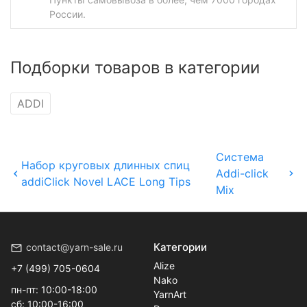
России.
Подборки товаров в категории
ADDI
Система
Набор круговых длинных спиц
Addi-click
addiClick Novel LACE Long Tips
Mix
Категории
contact@yarn-sale.ru
Alize
+7 (499) 705-0604
Nako
пн-пт: 10:00-18:00
YarnArt
сб: 10:00-16:00