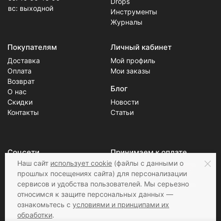
Drops
вс: выходной
Инструменты
Журналы
Покупателям
Личный кабинет
Доставка
Мой профиль
Оплата
Мои заказы
Возврат
Блог
О нас
Скидки
Новости
Контакты
Статьи
Соцсети
Принимаем к оплате
Наш сайт
использует cookie
(файлы с данными о
прошлых посещениях сайта) для персонализации
сервисов и удобства пользователей. Мы серьезно
относимся к защите персональных данных —
ознакомьтесь с
условиями и принципами их
обработки
.