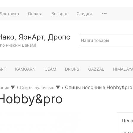
Доставка
Оплата
Возврат
Скидки
Нако, ЯрнАрт, Дропс
по низким ценам!
ART
KAMGARN
СЕАМ
DROPS
GAZZAL
HIMALAY
▼
/
▼
/
Спицы носочные Hobby&pro
зания
Спицы чулочные
Hobby&pro
Цена