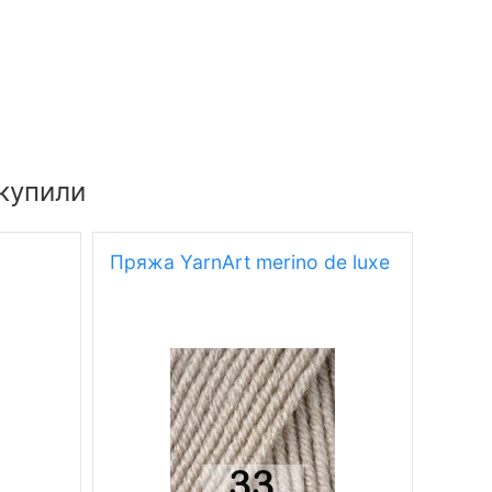
купили
Пряжа YarnArt merino de luxe
Пряж