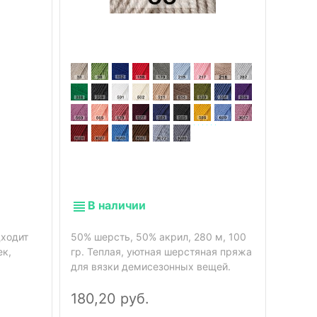
В 
55% хл
50 гр.
бархат
на ощу
В наличии
машин
аккура
дходит
50% шерсть, 50% акрил, 280 м, 100
ткань.
ек,
гр. Теплая, уютная шерстяная пряжа
вещей.
для вязки демисезонных вещей.
пряжи 
180,20 руб.
94,4