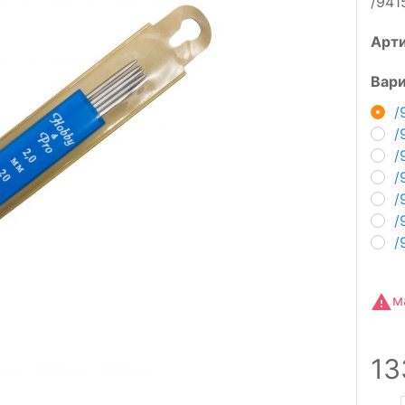
/941
Арт
Вари
/
/
/
/
/
/
/
м
13