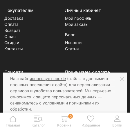
Покупателям
Личный кабинет
Доставка
Мой профиль
Оплата
Мои заказы
Возврат
Блог
О нас
Скидки
Новости
Контакты
Статьи
Соцсети
Принимаем к оплате
Наш сайт
использует cookie
(файлы с данными о
прошлых посещениях сайта) для персонализации
сервисов и удобства пользователей. Мы серьезно
относимся к защите персональных данных —
ознакомьтесь с
условиями и принципами их
обработки
.
Вы можете запретить сохранение cookie в
0
настройках своего браузера.
@ 2019 yarn-sale.ru
Главная
Каталог
Корзина
Избранное
Войти