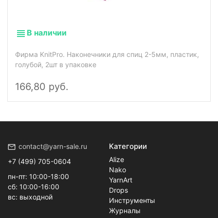
В наличии
Фирма KnitPro. Наконечники для спиц 2-5мм, пластик,
голубой, 2шт в упаковке
166,80 руб.
Категории
contact@yarn-sale.ru
Alize
+7 (499) 705-0604
Nako
пн-пт: 10:00-18:00
YarnArt
сб: 10:00-16:00
Drops
вс: выходной
Инструменты
Журналы