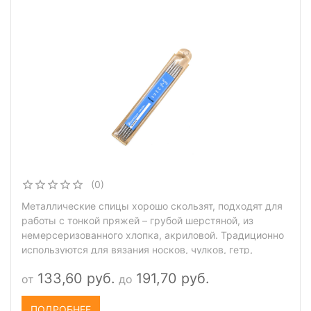
(0)
Металлические спицы хорошо скользят, подходят для
работы с тонкой пряжей – грубой шерстяной, из
немерсеризованного хлопка, акриловой. Традиционно
используются для вязания носков, чулков, гетр,
воротничков, рукавов, других вещей и деталей в
133,60 руб.
191,70 руб.
от
до
круговой технике.
ПОДРОБНЕЕ