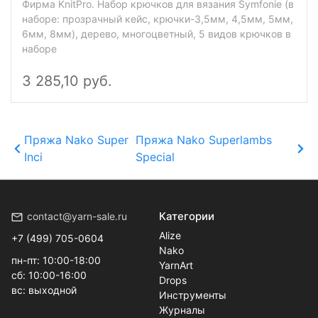
Фирма KnitPro. Набор крючков для вязания Symfonie (в
наборе: прозрачный кейс, крючки-3,5мм, 4,5мм, 5мм,
6мм, 8мм), дерево, многоцветный, 5 видов крючков в
наборе
3 285,10 руб.
Пряжа Nako Super
Пряжа Nako Superlambs
Inci
Special
Категории
contact@yarn-sale.ru
Alize
+7 (499) 705-0604
Nako
пн-пт: 10:00-18:00
YarnArt
сб: 10:00-16:00
Drops
вс: выходной
Инструменты
Журналы