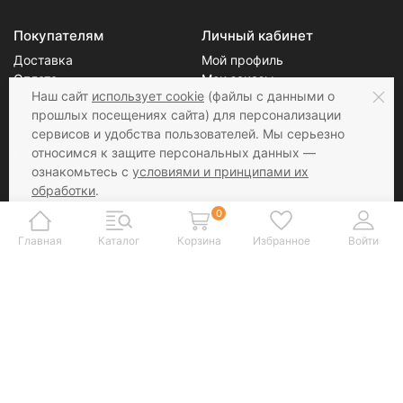
Покупателям
Личный кабинет
Доставка
Мой профиль
Оплата
Мои заказы
Наш сайт
использует cookie
(файлы с данными о
Возврат
Блог
прошлых посещениях сайта) для персонализации
О нас
сервисов и удобства пользователей. Мы серьезно
Скидки
Новости
относимся к защите персональных данных —
Контакты
Статьи
ознакомьтесь с
условиями и принципами их
обработки
.
Вы можете запретить сохранение cookie в
0
Соцсети
Принимаем к оплате
настройках своего браузера.
Главная
Каталог
Корзина
Избранное
Войти
@ 2019 yarn-sale.ru