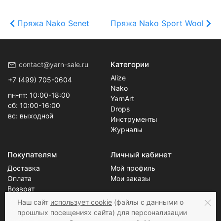
Пряжа Nako Senet
Пряжа Nako Sport Wool
Категории
contact@yarn-sale.ru
Alize
+7 (499) 705-0604
Nako
пн-пт: 10:00-18:00
YarnArt
сб: 10:00-16:00
Drops
вс: выходной
Инструменты
Журналы
Покупателям
Личный кабинет
Доставка
Мой профиль
Оплата
Мои заказы
Возврат
Блог
О нас
Наш сайт
использует cookie
(файлы с данными о
Скидки
Новости
прошлых посещениях сайта) для персонализации
Контакты
Статьи