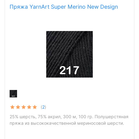
Пряжа YarnArt Super Merino New Design
(
2
)
25% шерсть, 75% акрил, 300 м, 100 гр. Полушерстяная
пряжа из высококачественной мериносовой шерсти.