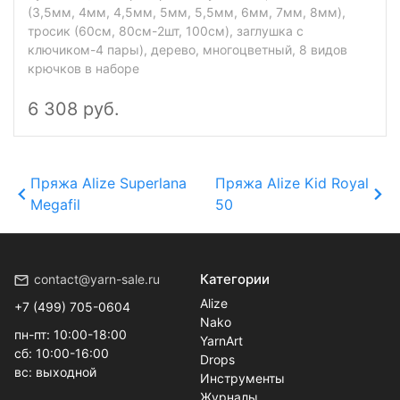
(3,5мм, 4мм, 4,5мм, 5мм, 5,5мм, 6мм, 7мм, 8мм),
тросик (60см, 80см-2шт, 100см), заглушка с
ключиком-4 пары), дерево, многоцветный, 8 видов
крючков в наборе
6 308 руб.
Пряжа Alize Superlana
Пряжа Alize Kid Royal
Megafil
50
Категории
contact@yarn-sale.ru
Alize
+7 (499) 705-0604
Nako
пн-пт: 10:00-18:00
YarnArt
сб: 10:00-16:00
Drops
вс: выходной
Инструменты
Журналы