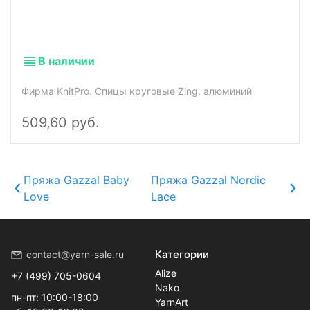
В наличии
Фирма KnitPro. Спицы круговые Zing, алюминий
509,60 руб.
Пряжа Gazzal Baby
Пряжа Gazzal Nordic
Love
Lace
Категории
contact@yarn-sale.ru
Alize
+7 (499) 705-0604
Nako
пн-пт: 10:00-18:00
YarnArt