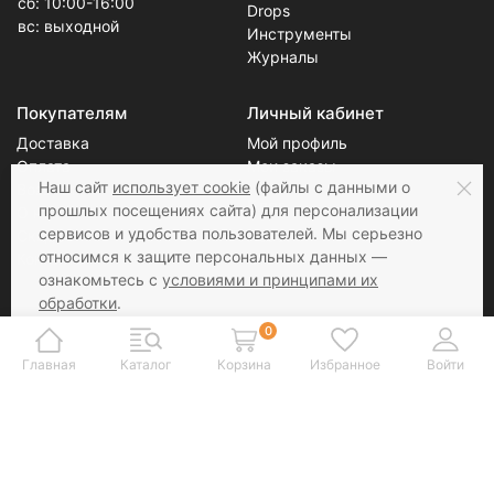
сб: 10:00-16:00
Drops
вс: выходной
Инструменты
Журналы
Покупателям
Личный кабинет
Доставка
Мой профиль
Оплата
Мои заказы
Наш сайт
использует cookie
(файлы с данными о
Возврат
Блог
прошлых посещениях сайта) для персонализации
О нас
сервисов и удобства пользователей. Мы серьезно
Скидки
Новости
относимся к защите персональных данных —
Контакты
Статьи
ознакомьтесь с
условиями и принципами их
обработки
.
Вы можете запретить сохранение cookie в
0
Соцсети
Принимаем к оплате
настройках своего браузера.
Главная
Каталог
Корзина
Избранное
Войти