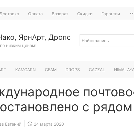
Доставка
Оплата
Возврат
Скидки
Гарантии
Нако, ЯрнАрт, Дропс
по низким ценам!
ART
KAMGARN
СЕАМ
DROPS
GAZZAL
HIMALAY
дународное почтово
остановлено с рядом
ев Евгений
24 марта 2020