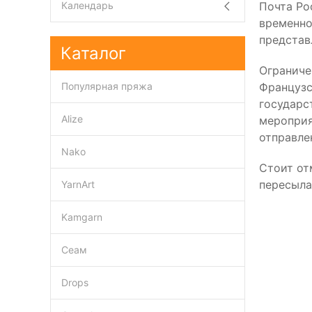
Почта Ро
Календарь
временно
представ
Каталог
Ограниче
Французс
Популярная пряжа
государс
Alize
мероприя
отправле
Nako
Стоит от
пересыла
YarnArt
Kamgarn
Сеам
Drops