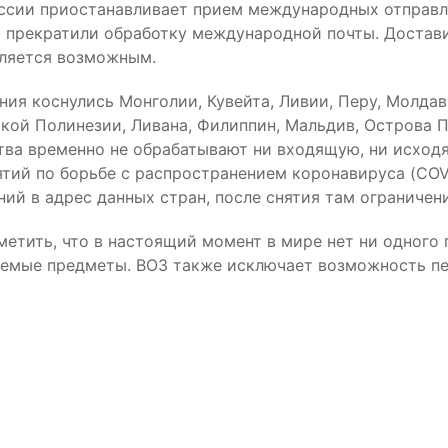
ссии приостанавливает прием международных отправле
 прекратили обработку международной почты. Достави
ляется возможным.
ния коснулись Монголии, Кувейта, Ливии, Перу, Молда
кой Полинезии, Ливана, Филиппин, Мальдив, Острова Па
тва временно не обрабатывают ни входящую, ни исход
тий по борьбе с распространением коронавируса (COV
ний в адрес данных стран, после снятия там ограничен
метить, что в настоящий момент в мире нет ни одного
емые предметы. ВОЗ также исключает возможность пер