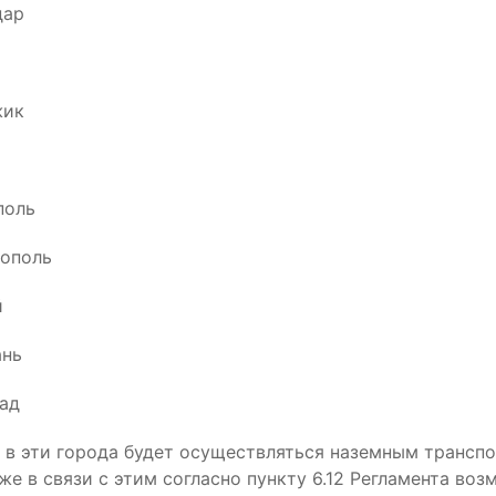
дар
жик
поль
ополь
й
ань
рад
 в эти города будет осуществляться наземным транспо
кже в связи с этим согласно пункту 6.12 Регламента во