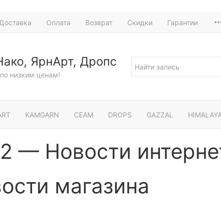
Доставка
Оплата
Возврат
Скидки
Гарантии
Нако, ЯрнАрт, Дропс
по низким ценам!
ART
KAMGARN
СЕАМ
DROPS
GAZZAL
HIMALAY
2 — Новости интерне
ости магазина