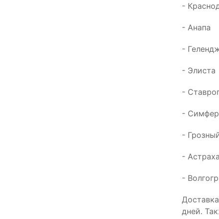
- Красно
- Анапа
- Геленд
- Элиста
- Ставро
- Симфер
- Грозны
- Астрах
- Волгог
Доставка
дней. Та