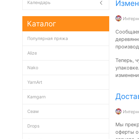
Измен
Календарь
Интерн
Каталог
Сообщаем
Популярная пряжа
деревянн
производ
Alize
Теперь, 
упаковке
Nako
изменени
YarnArt
Доста
Kamgarn
Сеам
Интерн
Мы прекр
Drops
оферты о