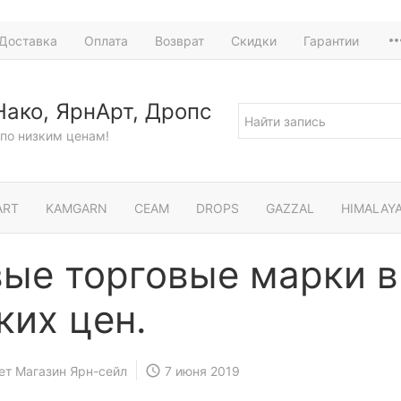
Доставка
Оплата
Возврат
Скидки
Гарантии
Нако, ЯрнАрт, Дропс
по низким ценам!
ART
KAMGARN
СЕАМ
DROPS
GAZZAL
HIMALAY
ые торговые марки в
ких цен.
ет Магазин Ярн-сейл
7 июня 2019