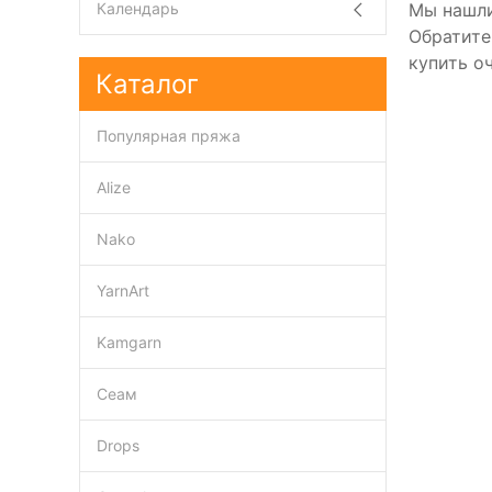
Мы нашли
Календарь
Обратите
купить о
Каталог
Популярная пряжа
Alize
Nako
YarnArt
Kamgarn
Сеам
Drops