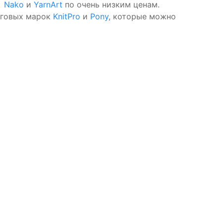
к
Nako
и
YarnArt
по очень низким ценам.
рговых марок
KnitPro
и
Pony
, которые можно